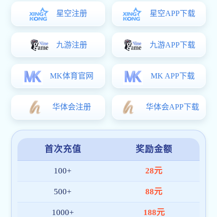
首页
/
体育焦点
/ 正文
2026-06-01 23:12
39 次阅读
杰伦格林半场表现不佳遭戈贝尔封盖失误
频频令人失望
在最近的一场比赛中，杰伦·格林的表现令球迷感到失
望。尽管他是球队的重要球员，但在半场期间遭遇了
戈贝尔的严密防守，频繁失误让他的状态显得相当低
迷。本文将从四个方面深入分析杰伦·格林在比赛中的
不佳表现，包括技术缺陷、心理因素、对手策略以及
未来展望。通过这些分析，我们将更全面地理解这位