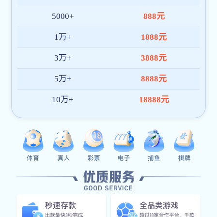
年轻球员所面临的挑战及其潜力。
1、技术缺陷与表现不足
首先，从技术层面来看，杰伦·格林在本场比赛中的投
篮表现非常糟糕。他的投篮命中率低于正常水平，尤
其是在面对戈贝尔时多次尝试三分和中距离投篮均未
能命中。这不仅影响了他的个人得分，也使得球队整
体进攻受阻。
此外，格林在控球方面也出现了一些问题。在面对戈
贝尔和其他防守者时，他经常选择强行突破，而不是
寻找更合理的出手机会。这样的选择导致了多次失
误，使得球队未能利用快攻机会来改变局势。
最后，在传球方面，杰伦的决策似乎也受到了一定影
响。他的传球有时候过于随意，这使得队友们难以接