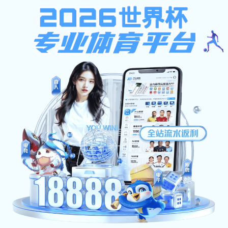
立即注册
隐私政策
1. 本应用是否会收集我的个人信息？
是的，j9游会首页登录入口平台在提供赛事服务过程中
会依据权限收集基础资料（如手机号、设备信息、使
用记录等）以提升服务体验。
2. 收集这些信息的目的是什么？
3. 我的信息会被共享或出售吗？