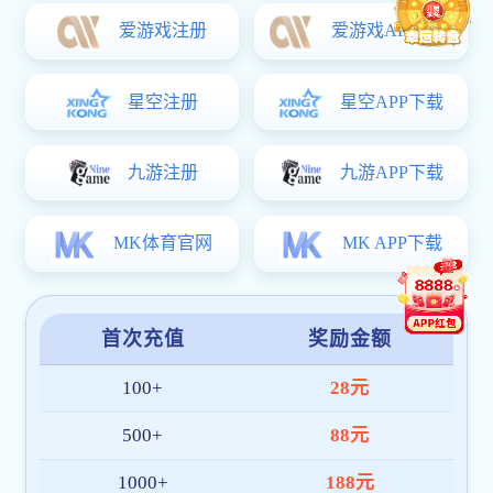
常见风险威胁
暴力破解尝试
账户冒用登录
中间人劫持
数据泄露与滥用
非法脚本注入
j9·九游会(中国)游戏第一品牌官方网站
防护体系
高强度密码加密机制
实时设备监测与IP识别
HTTPS + TLS 1.3 加密协议
行为日志审计 + 异常告警
XSS/SQL注入防护规则引擎