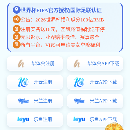
4. 我的信息会保存多久？是否安全？
5. 我能修改或删除我的信息吗？
6. 如何联系我们处理隐私相关问题？
风险防御图谱
j9游会首页登录入口持续构建动态风险模型，以图谱方式展
示平台应对潜在威胁的关键策略。