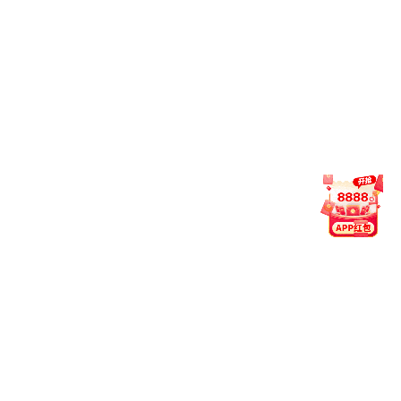
团队成绩不佳，还可能带来经济上的损失。赞助商可
能会重新评估与切尔西合作的价值，而门票销售亦会
受到影响。这些因素最终都会影响到俱乐部的发展战
略与规划，使得未来更加困难。
此外，一旦外界开始质疑俱乐部方向以及管理层决策
能力，将很容易引发内部的不安定情绪，这种负面的
氛围会继续传递给球员，引发连锁反应。因此，应对
战绩下滑所带来的多重挑战势在必行。
4、逆转困境的方法
要想扭转目前困境，需要全队上下共同努力。首先，
新教练应该尽快找到最合适的阵型和战术，以最大限
度发挥现有阵容优势。同时，要注重培养年轻人才，
为日后的持续发展奠定基础。