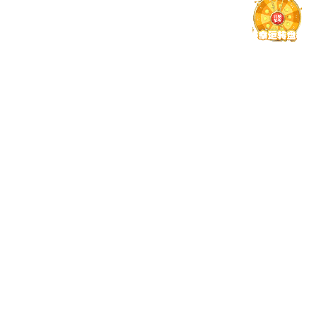
这往往导致整体实力下降。即便是替补球员，也需要
一定时间来融入主力阵容，这样才能形成合力。
随着赛季深入，疲劳积累也开始显现出来。频繁的比
赛安排以及心理压力，让一些球员无法保持最佳竞技
状态，从而导致技术失误频频发生，加剧了球队成绩
的不稳定性。
3、战绩下滑带来的影响
切尔西在英超排名第六，对于这支曾经争冠球队来
说，这是一个极为尴尬的位置。这不仅令支持者们感
到失望，也让媒体对于俱乐部管理层产生质疑。在这
样的环境下，俱乐部必须尽快采取措施，以恢复信心
和士气。