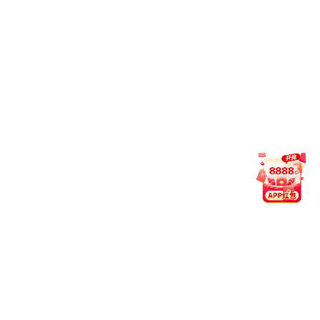
如何平衡预算而不违反财务公平政策，将是一个不小
挑战。如果俱乐部无法满足曼城对于转会费的预期，
那么交易就很难顺利进行。
最后，还有其他竞争者可能介入，例如英超其他豪门
同样看重他的能力，这无疑增加了谈判复杂度。因
此，如何争取到优势地位也是巴萨必须考虑的问题之
一。
4、交易影响及未来展望
如果此次交易成功，不仅将提升球队实力，也将重新
点燃球迷对未来赛季的期待。一位优秀中场加盟，可
以激励其他队员共同努力，提高团队士气。同时，这
也有助于吸引更多优质球员加盟，为俱乐部长远发展
奠定基础。