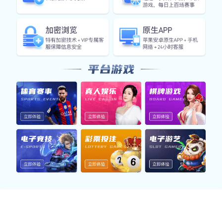
其次，在即将到来的赛季中，巴萨需要加强阵容深
度，以应对密集赛程和伤病风险。引进B席可以为教
练提供更多战术选择，使得球队能够灵活应对不同对
手和战术布置，从而提高整体竞争力。
2、B席的能力与适应性
B席作为一名技术细腻且战术意识出色的中场球员，
其在曼城期间展现出了极高的竞技水平。他具备良好
的传球视野和控球技巧，这使得他能够在狭小空间内
做出快速反应，并打破对方防线。
此外，B席还具备较强的跑动能力和防守意识。他不
仅能够参与进攻，还能回撤参与防守，这是现代足球
中非常重要的一种全能型中场特质。这种属性使他能
够很好地融入巴萨当前追求控球和高压逼抢战术体系