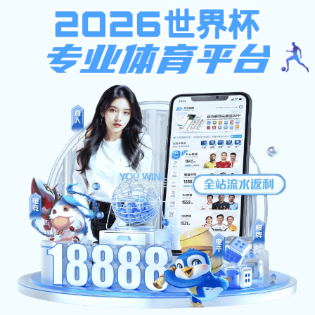
立即注册
j9游会首页登录入口
官
网 · 权威体育数据平台
J9游会首页登录入口 OFFICIAL WEBSITE
自2022年创立以来，
j9游会首页登录入口
致力于为用
户提供包括NBA、英超、欧洲杯、LPL在内的热门赛事
直播与数据服务，广受用户信赖。
立即下载j9游会首页登录入口APP