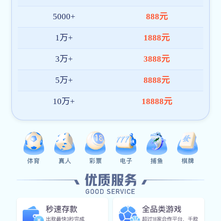
时，也会分析这笔交易对于阿森纳在英超及欧洲赛场
上的竞争力提升所带来的积极作用。通过这些探讨，
我们将全面了解这位新星为何能够如此迅速地融入阿
森纳，并成为球队的重要一员。
1、转会背景及其意义
阿森纳近年来在转会市场上的动作频频，但引进高价
球员仍是比较少见的一件事。在这样的背景下，8000
万英镑引进佩 Pepe显得尤为重要。这不仅是对他能
力的认可，更是俱乐部重振雄风的一种信号。佩佩的
加盟意味着阿森纳希望通过大手笔投资来增强球队的
实力，以便在激烈的英超联赛中争夺更高的位置。
此外，随着其他强队如曼城和利物浦等不断强化阵
容，阿森纳迫切需要找到能够改变比赛局势的球员。