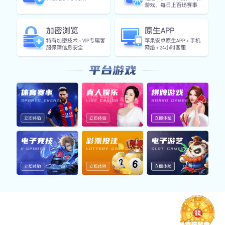
练方法，让球员们发挥出了最大的潜力，从而提升了
整体实力。
此外，瓜迪奥拉也非常注重团队文化和氛围，他善于
激励球员并保持更衣室内的团结。在他的领导下，曼
城不仅是一支强大的球队，同时也是一支充满凝聚力
与向心力的集体。
2、马雷斯卡的执教背景
马雷斯卡作为瓜迪奥拉的重要助手之一，对球队战术
安排有着深入了解。他曾担任过曼城青年队以及二线
队主教练，在这些岗位上积累了丰富的执教经验。他
熟悉俱乐部文化，也了解每位球员的特点，这使得他
能够无缝衔接前任主帅留下来的体系。
此外，他在青训时期展现出的出色指挥能力，也获得