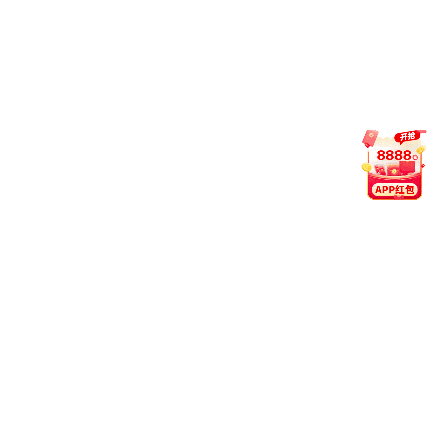
马雷斯卡凭借其良好的沟通能力和团队建设思想，被
认为具备这样的潜质。他能够有效地将管理层对于未
来发展的愿景传达给球员，让他们清楚目标所在。同
时，他也可以利用自己对青训系统及年轻人才挖掘方
面的经验，为球队注入新的活力。
因此，从长期战略来看，选择马雷斯卡作为接班人是
符合俱乐部利益的一步棋。这一选择不仅可以确保当
下成绩不受影响，还能够为日后的发展铺平道路，实
现可持续增长。
4、接下来可能面临的新挑战
尽管马雷斯卡被广泛看好，但他仍然需要面对许多挑
战。例如，在高压环境中如何保持稳定，是所有新任
教练需要克服的一大难关。毕竟，每个决策都可能直