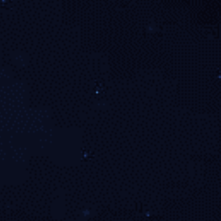
下一篇：
鲁尼谈西汉姆进球被判无效曼城球
认利马缺席切尔
-31