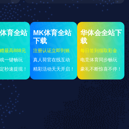
更好地理解辽宁铁人在当前困境中的处境与
连败却让他们跌入低谷。这种突如其来的颓
力。在比赛过程中，球队的战术执行力明显
导致整体表现不佳。
明显，与之前相比有着显著差距。尤其是在
因素综合起来，使得他们在场上的竞争力大
心理压力。
滑，这对球队士气造成了进一步打击。面对
了疑问与担忧。