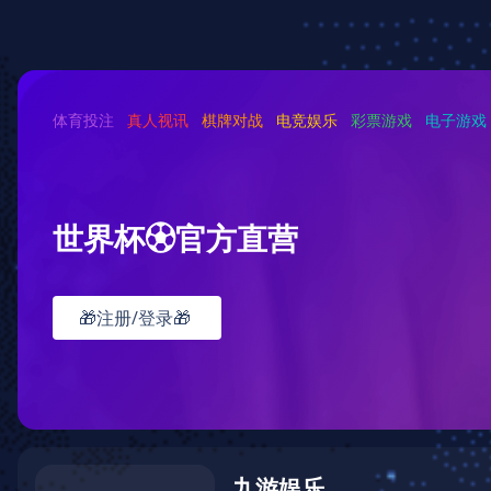
立即注册
j9游会首页登录入口
体育数据平台
J9游会首页登录入口 OFFICIAL WEBSITE
自2022年创立以来，
j9游会首页登录入口
致力于
欧洲杯、LPL在内的热门赛事直播与数据服务，