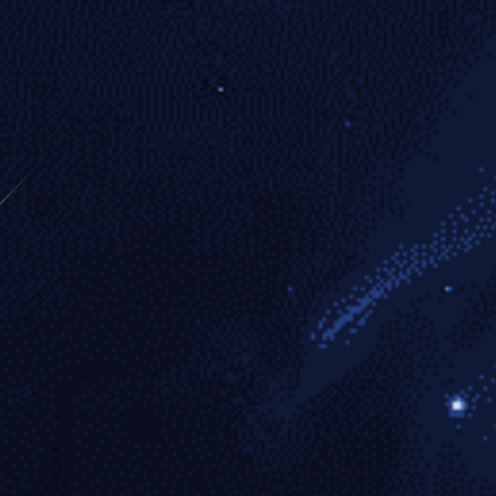
辽宁铁人遭遇六连败官方声
明球队正经历历史上最艰难
的挑战期