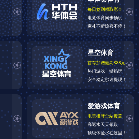
2026-06-23 16:27
22 次阅读
焚。官方声明中指出，球队正在经历历史上
论。在这篇文章中，我们将从多个方面分析
教练团队的应对策略以及未来的发展方向。