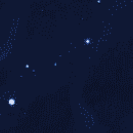
在连续失利之后，球员们的心理状态受到很大影
比赛结果变得更加敏感。这种心理负担不仅影响
和谐气氛。
教练组也意识到了这一问题，并尝试通过各种方
队建设活动增强队伍凝聚力，同时进行个别谈话
走出阴霾。
然而，要完全消除这种负面情绪并非易事。随着
迫感又无形中增加了球员们心里的负担。因此，
内必须面对的重要课题。
3、教练团队应对策略
面对当前严峻形势，教练团队需要制定有效策略
比赛中的问题，总结经验教训，以便针对性地调