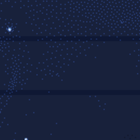
辽宁铁人球队近期遭遇了六连败，令球迷心急如
最艰难的挑战期，这一表态引发了广泛关注和讨
这一情况，包括球队的现状、球员的心理状态、