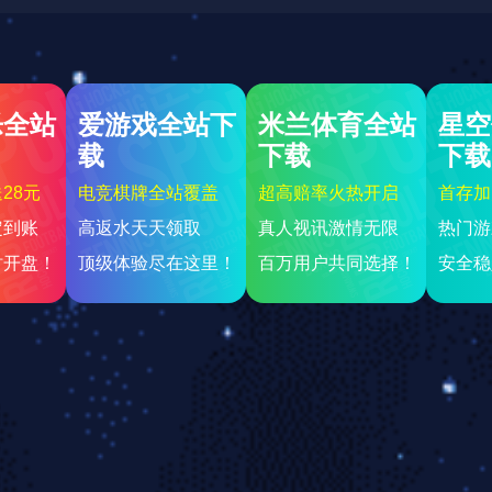
屏障，而文班则以其独特的技术和风格迅速适应
章中，我们将从四个方面详细探讨詹姆斯所提及
如何助力球队发展，包括浓眉的防守技巧、文班
来展望，为读者提供全面而深入的分析。
1、浓眉内线防守技巧
安东尼·戴维斯被誉为联盟顶尖的大前锋之一，他
先，浓眉拥有出色的身高和臂展，这使他在面对
易封盖对方射手，还能通过快速移动来争夺篮板
础。
其次，浓眉具备极高的篮球智商，他能够迅速判
中，他常常能够提前预判传球路线，从而抢断或
有着清晰认识，这使得他能更好地选择合适的防
最后，浓眉在团队协作中表现突出，他善于与队