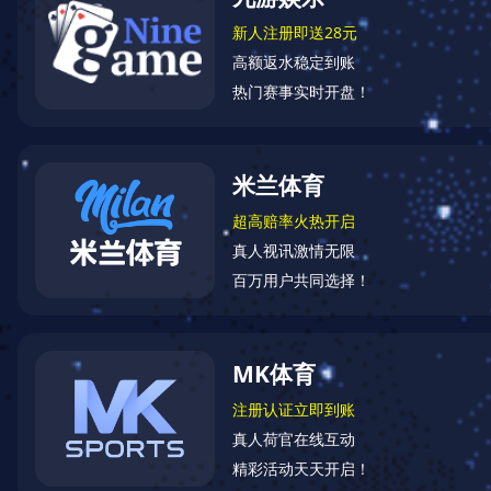
立即下载j9游会首页登录入口APP
首页
/
体育焦点
/ 正文