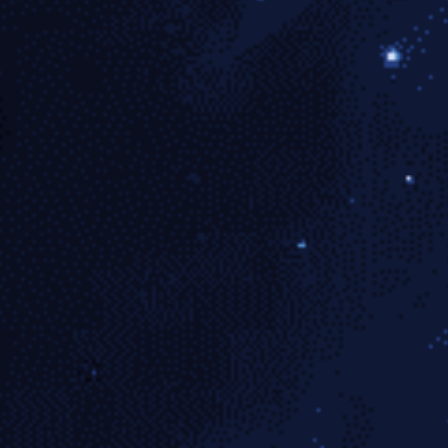
文班统治力提升助力球队发
展