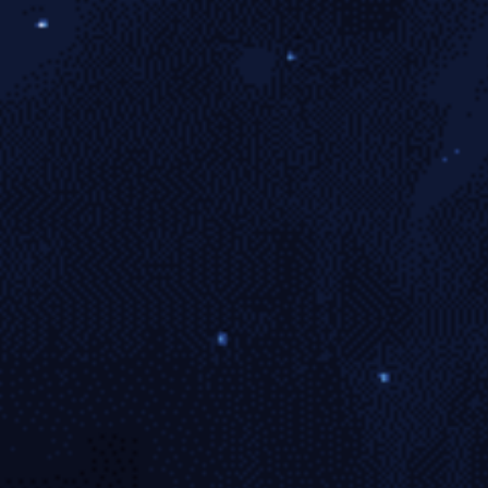
上一篇：
鲍文今夏或离开西汉姆多家英超球…