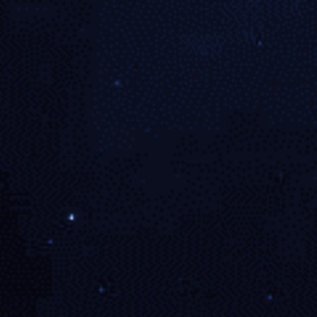
热门推荐
解说：乔治合同困扰球队
塔图姆回忆
史蒂文斯如
曾一度怀
2026-07-27
2026-06-04
推荐网站