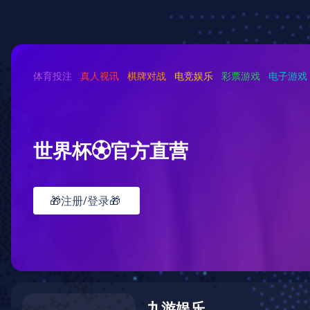
立即注册
j9游会首页登录入口
体育数据平台
J9游会首页登录入口 OFFICIAL WEBSITE
自2022年创立以来，
j9游会首页登录入口
致力于
欧洲杯、LPL在内的热门赛事直播与数据服务，