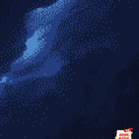
极向上的气氛。首先，在训练场上，两位球
到达训练馆，全情投入每一次训练，以身作
训练质量，让整个团队朝着更高目标努力。
进一步增强了团队凝聚力。当其中一名球员
仅体现在场上的配合，也包括场下互相交流
一种团结一致、积极向上的集体氛围。
引了更多年轻球员主动学习和请教。在这种
也愿意分享经验，使整个团队不断优化升
的潜能，共同追求胜利。